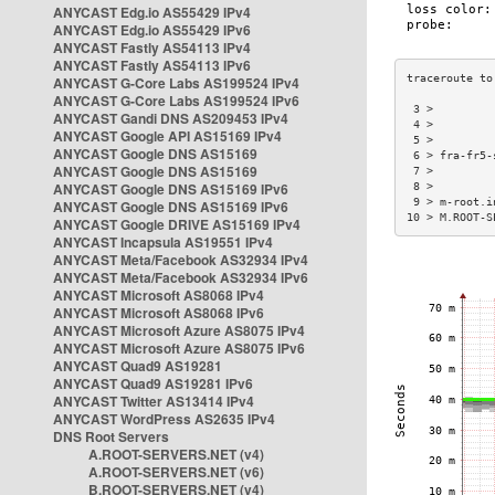
ANYCAST Edg.io AS55429 IPv4
ANYCAST Edg.io AS55429 IPv6
ANYCAST Fastly AS54113 IPv4
ANYCAST Fastly AS54113 IPv6
ANYCAST G-Core Labs AS199524 IPv4
ANYCAST G-Core Labs AS199524 IPv6
 3 >         
ANYCAST Gandi DNS AS209453 IPv4
 4 >         
ANYCAST Google API AS15169 IPv4
 5 >         
ANYCAST Google DNS AS15169
 6 > fra-fr5-
ANYCAST Google DNS AS15169
 7 >         
ANYCAST Google DNS AS15169 IPv6
 8 >         
 9 > m-root.i
ANYCAST Google DNS AS15169 IPv6
10 > M.ROOT-S
ANYCAST Google DRIVE AS15169 IPv4
ANYCAST Incapsula AS19551 IPv4
ANYCAST Meta/Facebook AS32934 IPv4
ANYCAST Meta/Facebook AS32934 IPv6
ANYCAST Microsoft AS8068 IPv4
ANYCAST Microsoft AS8068 IPv6
ANYCAST Microsoft Azure AS8075 IPv4
ANYCAST Microsoft Azure AS8075 IPv6
ANYCAST Quad9 AS19281
ANYCAST Quad9 AS19281 IPv6
ANYCAST Twitter AS13414 IPv4
ANYCAST WordPress AS2635 IPv4
DNS Root Servers
A.ROOT-SERVERS.NET (v4)
A.ROOT-SERVERS.NET (v6)
B.ROOT-SERVERS.NET (v4)