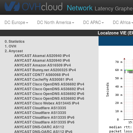
Network
Latency Graphe
DC Europe
DC North America
DC APAC
DC Africa
Localzone VIE (
0. Statistics
1. OVH
2. Anycast
ANYCAST Akamai AS20940 IPv4
ANYCAST Akamai AS20940 IPv6
ANYCAST Amazon AS16509 IPv4
ANYCAST Bunny.net AS200325 IPv4
ANYCAST CDN77 AS60068 IPv4
ANYCAST CacheFly AS30081 IPv4
ANYCAST Cisco OpenDNS AS36692 IPv4
ANYCAST Cisco OpenDNS AS36692 IPv4
ANYCAST Cisco OpenDNS AS36692 IPv6
ANYCAST Cisco OpenDNS AS36692 IPv6
ANYCAST Cisco Webex AS13445 IPv4
ANYCAST Cloudflare AS13335
ANYCAST Cloudflare AS13335
ANYCAST Cloudflare AS13335 IPv6
ANYCAST Cloudflare AS13335 IPv6
ANYCAST DNS-OARC AS112
ANYCAST DNS-OARC AS112 IPv6